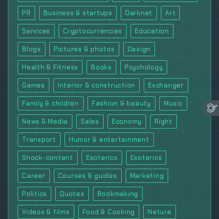
PR
Business & startups
Darknet
Art
Services
Cryptocurrencies
Education
Blogs
Pictures & photos
Design
Health & Fitness
Books
Psychology
Games
Interior & construction
Exchanger
Family & children
Fashion & beauty
Music
News & Media
Sales
Economy
Right
Transport
Humor & entertainment
Shock-content
Esoterics
Esoterics
Career
Courses & guides
Marketing
Politics
Quotes
Bookmaking
Videos & films
Food & Cooking
Nature