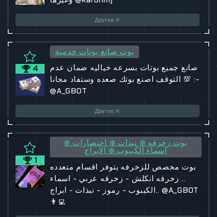
Другое
بوت صانع بوتات خدمية
صانع جميع بوتات بسرعه خياليه ضمان عدم
4
التوقف اصنع بوتك صعده وستفاد مجانا 💯 :-
@A_GBOT
Другое
بوت زخرفه ❄️ نبذات ❄️ اختصارات ❄️
اسماء الكيبوب ❄️ الابراج
1
بوت مخصص للزخرفه يتوفر اقسام متعدده
.. زخرفه انكلش - زخرفه عربي - اسماء
الكيبوب - رموز - نبذات - ابراج.. @A_GBOT
👨‍💻