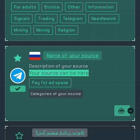
For adults
Erotica
Other
Information
Signals
Trading
Telegram
Needlework
Mining
Mining
Religion
Name of your source
Description of your source
Your source can be here
Pay for ad space
Categories of your source
بوت زيادة مشتركين1k