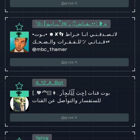
Другое
⁽♔₎┋لཻــ ابـو໑ٰ ؏ـفـاشᤡ.•‣⁞ ❥⇣
•لاتـصـدقـنـي انـا خـراط 👣✘☻ •بـوت
للـفـقـرات والـضـحـكツ قـنـاتـي↫
@mbc_thamer
Другое
A_12_A_Bot
بوت قنات (حٍبَ لُِلُِآيجٍآر .👩🏻‍🦰🧡..)
للستفسار والتواصل عن القنات
Другое
Yehia