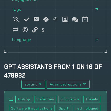
Tags
Language
GPT ASSISTANTS
FROM
1
ON
16
OF
478932
sorting
Advanced options
Airdrop
Instagram
Linguistics
Travels
Software & applications
Sport
Technologies