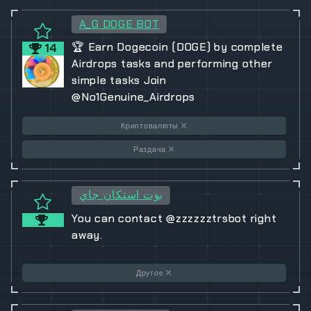
A_G DOGE BOT
🏆 Earn Dogecoin (DOGE) by complete
14
Airdrops tasks and performing other
simple tasks Join
@No1Genuine_Airdrops
Криптовалюты
Раздача
بوت استكان جاي
You can contact @zzzzzztrsbot right
away.
Другое