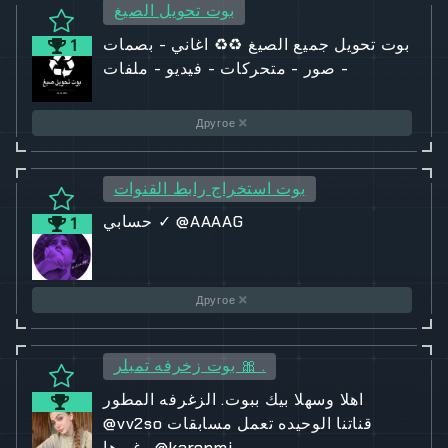
بوت تحويل الصيغ
بوت تحويل جميع الصيغ ♻️♻️ اغاني - بصمات
1
- صور - متحركات - فيديو - ملفات
Другое
بوت استخراج رابط القنوات
حسابي ✓ @AAAAG
1
Другое
بوت زخرفه تمبلر 🎀 .
اهلا وسهلا بيك ببوت. الزغرفه المطور
@vv2so قناتنا الوحيده تعمل مسابقات
وغيرها @karonmj