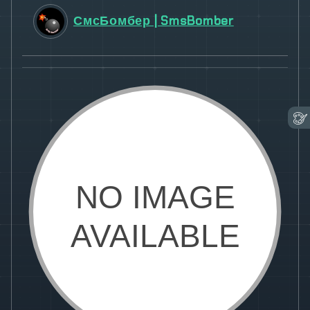
СмсБомбер | SmsBomber