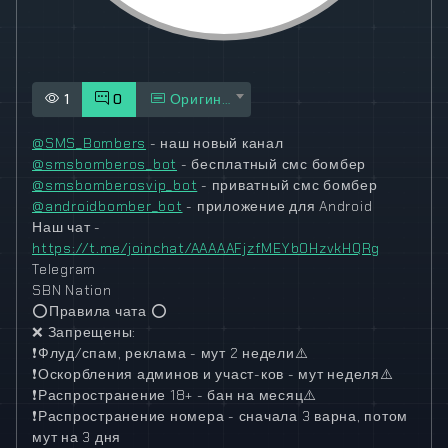
1
0
Оригинал
@SMS_Bombers
- наш новый канал
@smsbomberos_bot
- бесплатный смс бомбер
@smsbomberosvip_bot
- приватный смс бомбер
@androidbomber_bot
- приложение для Android
Наш чат -
https://t.me/joinchat/AAAAAFjzfMEYb0HzvkHQRg
Telegram
SBN Nation
⭕
Правила чата
⭕
❌
Запрещены:
❗
Флуд/спам, реклама - мут 2 недели
⚠️
❗
Оскорбления админов и участ-ков - мут неделя
⚠️
❗
Распространение 18+ - бан на месяц
⚠️
❗
Распространение номера - сначала 3 варна, потом
мут на 3 дня