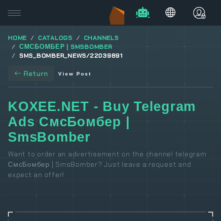
HOME
CATALOGS
CHANNELS
СМСБОМБЕР | SMSBOMBER
SMS_BOMBER_NEWS/22039891
Return
View Post
KOXEE.NET - Buy Telegram
Ads СмсБомбер |
SmsBomber
Want to order an advertisement on the channel telegram
СмсБомбер | SmsBomber? Just leave a request and
expect an offer!