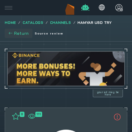
HOME
CATALOGS
CHANNELS
HAMYAR USD TRY
Return
Source review
your ad may be
here
0
111