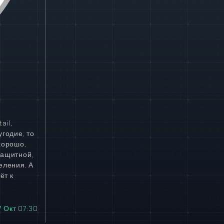
ail,
угодие, то
хорошо,
защитной,
еления. А
ёт к
7 Окт 07:30