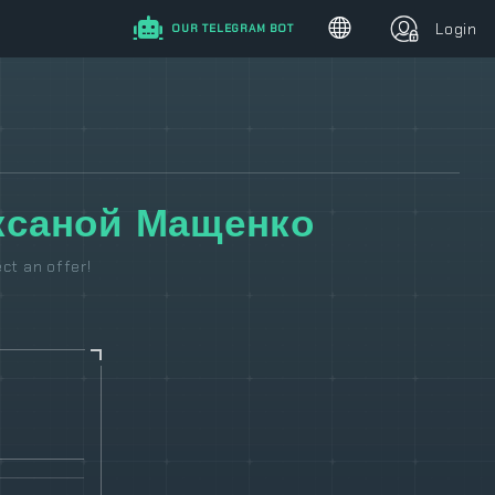
Login
OUR TELEGRAM BOT
Оксаной Мащенко
t an offer!