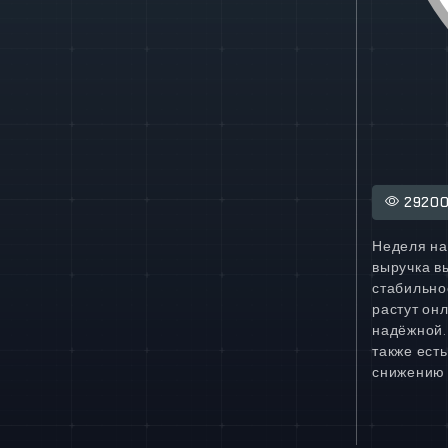
2920
Неделя на
выручка вы
стабильно
растут он
надёжной.
также есть
снижению 