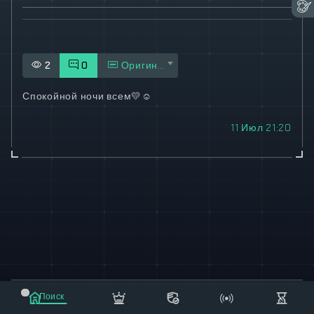
2
0
Оригинал
Спокойной ночи всем
💛
☺️
11 Июл 21:20
© 2021-2023 "koxee.net" - the largest cryptocurrency
Поиск
database on the internet!
Маркет
Сообщения
Рассылка
Еще