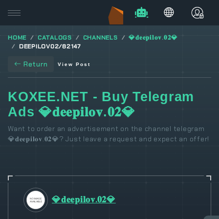
HOME
CATALOGS
CHANNELS
💎𝐝𝐞𝐞𝐩𝐢𝐥𝐨𝐯.𝟎𝟐💎
DEEPILOV02/82147
Return
View Post
KOXEE.NET - Buy Telegram
Ads 💎𝐝𝐞𝐞𝐩𝐢𝐥𝐨𝐯.𝟎𝟐💎
Want to order an advertisement on the channel telegram
💎𝐝𝐞𝐞𝐩𝐢𝐥𝐨𝐯.𝟎𝟐💎? Just leave a request and expect an offer!
💎𝐝𝐞𝐞𝐩𝐢𝐥𝐨𝐯.𝟎𝟐💎