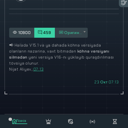
10900
459
Оригинал
📢
Hələdə V15.1 və ya dahada köhnə versiyada
olanların nəzərinə, vaxt bitmədən
köhnə versiyanı
silmədən
yeni versiya V16-nı yükləyib quraşdırılması
tövsiyə olunur.
Nijat Aliyev,;
07:13
23 Окт 07:13
© 2021-2023 "koxee.net" - the largest cryptocurrency
Поиск
database on the internet!
Маркет
Сообщения
Рассылка
Еще