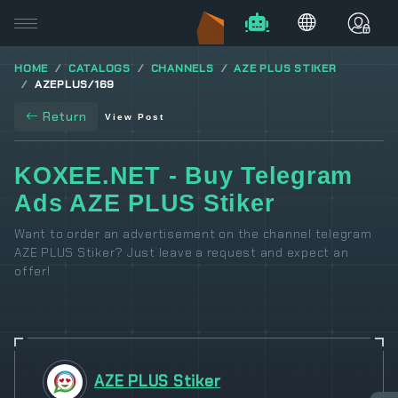
HOME
CATALOGS
CHANNELS
AZE PLUS STIKER
AZEPLUS/169
Return
View Post
KOXEE.NET - Buy Telegram
Ads AZE PLUS Stiker
Want to order an advertisement on the channel telegram
AZE PLUS Stiker? Just leave a request and expect an
offer!
AZE PLUS Stiker