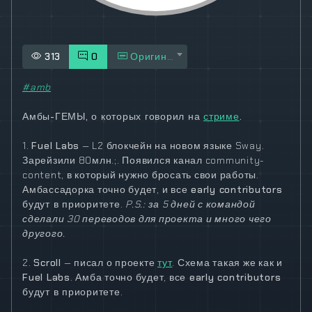
313
0
Оригинал
#amb
Амбы-ГЕМЫ, о которых говорил на
стриме
.
1.
Fuel Labs
— L2 блокчейн на новом языке Sway.
Зарейзили 80млн.;. Появился канал community-
content, в который нужно бросать свои работы.
Амбассадорка точно будет, и
все early contributors
будут в приоритете
.
P.S.: за 5 дней с командой
сделали 30 переводов для проекта и много чего
другого.
2.
Scroll
— писал о проекте
тут
. Схема такая же как и
Fuel Labs
. Амба точно будет,
все early contributors
будут в приоритете
.