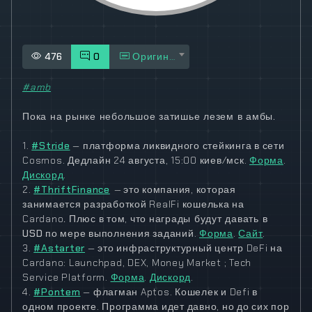
476
0
Оригинал
#amb
Пока на рынке небольшое затишье лезем в амбы.
1.
#Stride
— платформа ликвидного стейкинга в сети
Cosmos. Дедлайн 24 августа, 15:00 киев/мск.
Форма
.
Дискорд
.
2.
#ThriftFinance
—
это компания, которая
занимается разработкой RealFi кошелька на
Cardano
.
Плюс в том, что
награды будут давать в
USD
по мере выполнения заданий.
Форма
.
Сайт
.
3.
#Astarter
— это инфраструктурный центр DeFi на
Cardano: Launchpad, DEX, Money Market ; Tech
Service Platform.
Форма
.
Дискорд
.
4.
#Pontem
— флагман Aptos. Кошелек и Defi в
одном проекте. Программа идет давно, но до сих пор