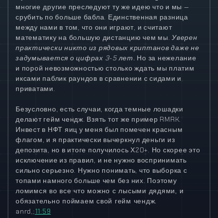
многие другие
преследуют ту же идею что и мы —
срубить по больше бабла. Единственная разница
между нами в том, что они играют, и считают
математику на большую дистанцию чем мы.
Уверен
практически никто из рядовых криптанов даже не
задумывается о цифрах 3-5 лет.
Но за нежелание
и порой невозможностью столько ждать мы платим
иксами паблик раундов в сравнении с сидами и
приватами.
Безусловно, есть случаи, когда темные лошадки
делают гейм чендж. Взять тот же пример RMRK.
Инвест в НФТ яиц у меня был помечен красным
флагом, и я практически вычеркнул деньги из
депозита, но в итоге получилось Х20+. Но скорее это
исключение из правил, и не нужно воспринимать
сильно серьезно. Нужно понимать, что выборка с
топами намного больше чем без них.
Поэтому
ломимся во все что можно с лысыми дядями, и
обязательно поймаем свой гейм чендж.
anrd,;
11:59