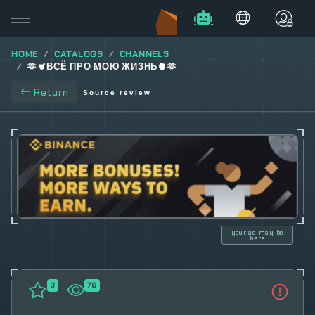
HOME
CATALOGS
CHANNELS
🫶🫀ВСЁ ПРО МОЮ ЖИЗНЬ🫀🫶
Return
Source review
your ad may be
here
0
76