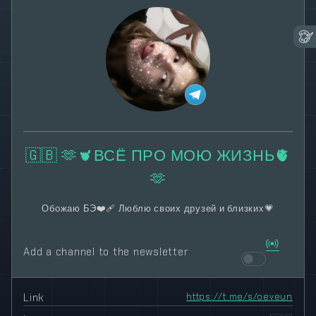
🇬🇧 🫶🫀ВСЁ ПРО МОЮ ЖИЗНЬ🫀
🫶
Обожаю БЭ❤️‍🩹 Люблю своих друзей и близких💗
Add a channel to the newsletter
Link
https://t.me/s/oeveun