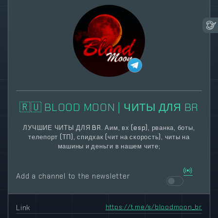
🇷🇺 BLOOD MOON | ЧИТЫ ДЛЯ BR
ЛУЧШИЕ ЧИТЫ ДЛЯ BR. Аим, вх (esp), рванка, боты,
телепорт (ТП), спидхак (чит на скорость), читы на
машины и деньги в нашем чите;
Add a channel to the newsletter
Link
https://t.me/s/bloodmoon_br