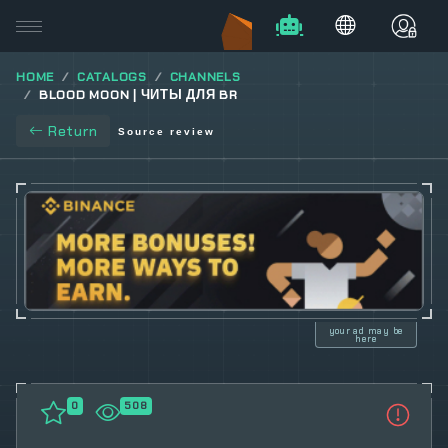
HOME
CATALOGS
CHANNELS
BLOOD MOON | ЧИТЫ ДЛЯ BR
Return
Source review
your ad may be
here
0
508