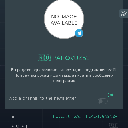
🇷🇺 PАRОVOZ53
В продаже одноразовые сигареты,по сладким ценам;😋
По всем вопросам и для заказа писать в сообщения
телеграмма
Add a channel to the newsletter
Link
https://t.me/s/+_f1LKJXfpGA3N2Ri
Language
🇷🇺