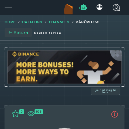
HOME
CATALOGS
CHANNELS
PАRОVOZ53
Return
Source review
your ad may be
here
0
106