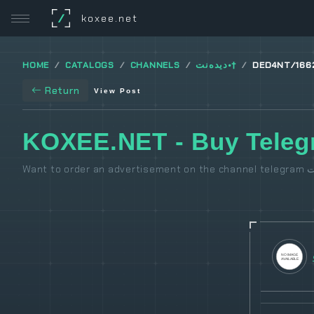
/
koxee.net
HOME
CATALOGS
CHANNELS
دیدەنت•†
DED4NT/166
Return
View Post