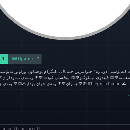
0
Оригинал
ت لـەپۆستی دوبارە؟ جـوانترین چـەناڵی تلیگرام بۆهێناون پڕاوپڕ لەپۆست
💙
وتــەی نــاوداران
🦋
💙
تێڪستی کودت
🦋
💙
ڤیئدۆی بێــلۆگـۆ
🦋
💙
قـانە
وتەی جو
💙
🦋
وتەی جوان بۆدایڪ
🦋
💙
جــوان
💙
🦋
💵
crypto Ocean
🌊
1
se on the internet!