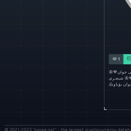
1
🦋
💙
ی جوان
شیعـری
🦋
ان بۆباوڪ
© 2021-2023 "koxee.net" - the largest cryptocurrency databa