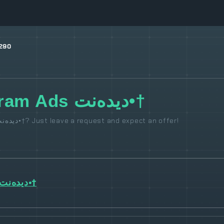
290
KOXEE.NET - Buy Telegram Ads دیدەنت•†
Want to order an advertisement on the channel telegram دیدەنت•†? Just leave a request and expect an offer!
دیدەنت•†