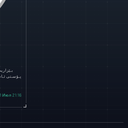
بـێزاری
پـۆسـتی ئـاش
1 Июл 21:16