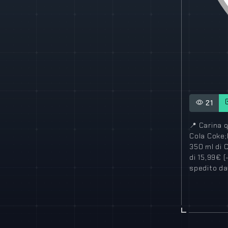
21
📍
Carina q
Cola Coke;M
350 ml di 
di 15,99€ 
spedito d