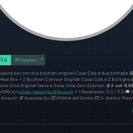
0
Оригинал
uesta box con due bicchieri originali Coca Cola e due bottiglie

eal Box – 2 Bicchieri Contour Originali Coca-Cola e 2 Bottiglie 
Coca-Cola Original Taste e Coca-Cola Zero Zuccheri
💰
A soli 8,9
(-43%)
👉
https://amzn.to/43muno5
⭐
1 Recensioni: 5.0 / 5.0
🚚
V
a
Amazon
🛒
Acquista Qui
💥
Offerte del Giorno
💥
📉
Grafico Prez