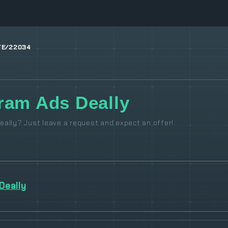
TE/22034
ram Ads Deally
ally? Just leave a request and expect an offer!
Deally