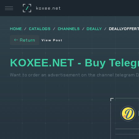
/
koxee.net
HOME
CATALOGS
CHANNELS
DEALLY
DEALLYOFFER
Return
View Post
KOXEE.NET - Buy Teleg
Want to order an advertisement on the channel telegram De