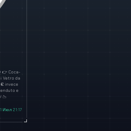

👉
Coca-
di Vetro da
9€
invece
enduto e
zi
📉
11 Июл 21:17