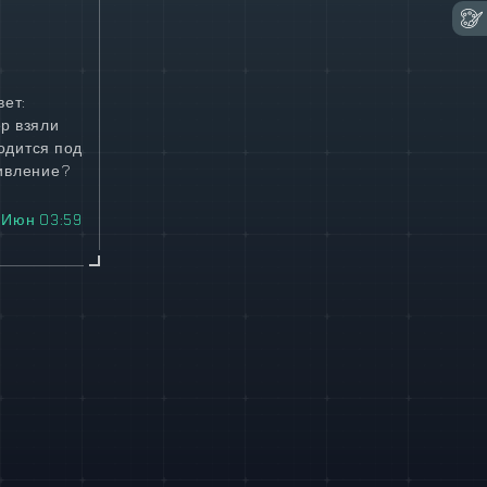
вет:
р взяли
одится под
тивление?
 Июн 03:59