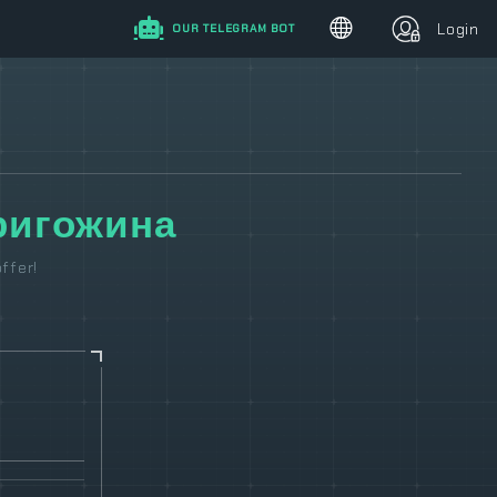
Login
OUR TELEGRAM BOT
ригожина
ffer!