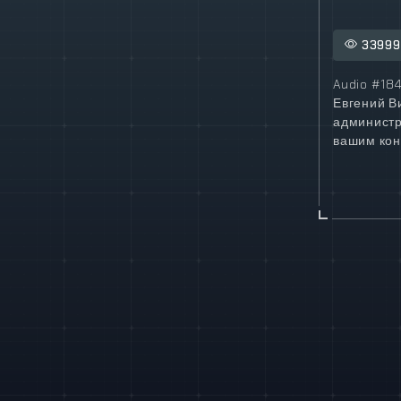
33999
Audio #18
Евгений В
администр
вашим кон