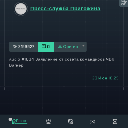
Пресс-служба Пригожина
2199927
0
Оригинал
Audio
#1834 Заявление от совета командиров ЧВК
Вагнер
23 Июн 18:25
© 2021-2023 "koxee.net" - the largest cryptocurrency
Поиск
database on the internet!
Маркет
Сообщения
Рассылка
Еще