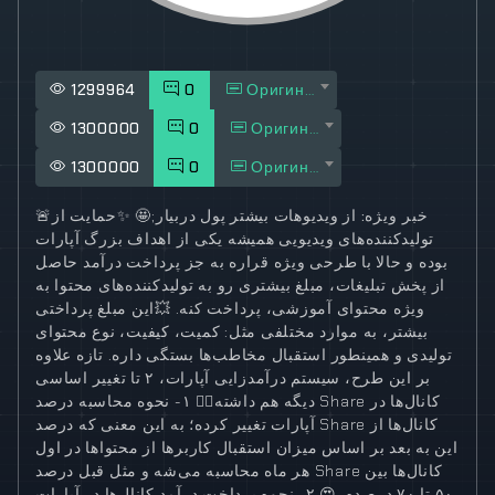
1299964
0
Оригинал
1300000
0
Оригинал
1300000
0
Оригинал
خبر ویژه:
از ویدیوهات بیشتر پول دربیار;
🤩
✨
حمایت از
🚨
تولیدکننده‌های ویدیویی همیشه یکی از اهداف بزرگ آپارات
بوده و حالا با طرحی ویژه قراره به جز پرداخت درآمد حاصل
از پخش تبلیغات، مبلغ بیشتری رو به تولیدکنند‌ه‌های محتوا به
ویژه محتوای آموزشی، پرداخت کنه.
💥
این مبلغ پرداختی
بیشتر، به موارد مختلفی مثل: کمیت، کیفیت، نوع محتوای
تولیدی و همینطور استقبال مخاطب‌ها بستگی داره. تازه علاوه
بر این طرح، سیستم درآمدزایی آپارات، ۲ تا تغییر اساسی
دیگه هم داشته
👇🏻
۱- نحوه محاسبه درصد Share کانال‌ها در
آپارات تغییر کرده؛ به این معنی که درصد Share کانال‌ها از
این به بعد بر اساس میزان استقبال کاربرها از محتواها در اول
هر ماه محاسبه می‌شه و مثل قبل درصد Share کانال‌ها بین
۵۰ تا ۷۰ درصده.
😍
۲- نحوه پرداخت درآمد کانال‌ها در آپارات