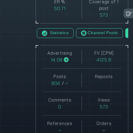
ER %
Coverage of 1
50.71
post
573
Statistics
Channel Posts
Advertising
FV (CPM)
14.08
4125.6
Posts
Reposts
804
/
~
Comments
Views
0
573
References
Orders
~
~