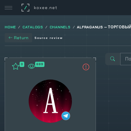
/
koxee.net
HOME
CATALOGS
CHANNELS
ALFRAGANUS — ТОРГОВЫЙ
Return
Source review
0
689