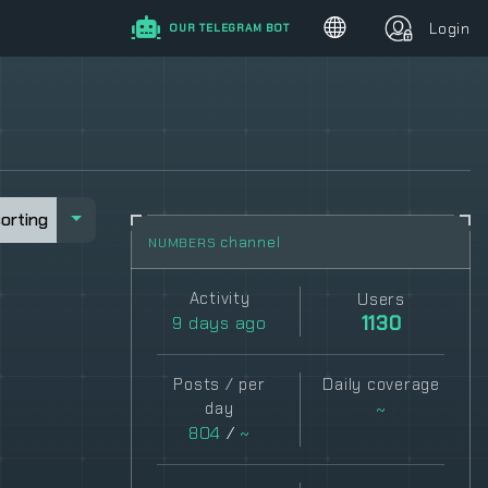
Login
OUR TELEGRAM BOT
sorting
sorting
channel
NUMBERS
Activity
Users
9
days ago
1130
Posts / per
Daily coverage
day
~
804
/
~